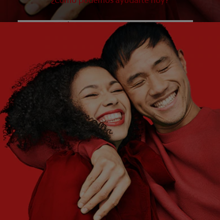
¿Cómo podemos ayudarte hoy?
¿QUÉ ES LO QUE NECESITAS?
Elige una opción
¿CUÁLES SON TUS OBJETIVOS?
Elige una opción
Empezar