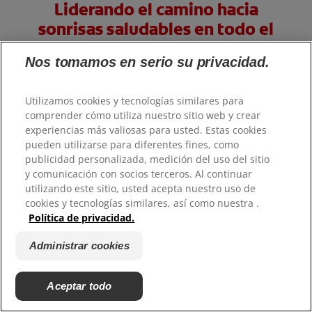
Liderando el camino hacia
sonrisas saludables en todo el
mundo
Nos tomamos en serio su privacidad.
Nuestro objetivo es que las personas no solo sepan cómo
Utilizamos cookies y tecnologías similares para
cuidar su sonrisa, sino que también tengan acceso a
comprender cómo utiliza nuestro sitio web y crear
productos y servicios para el cuidado bucal.
experiencias más valiosas para usted. Estas cookies
Más información
pueden utilizarse para diferentes fines, como
publicidad personalizada, medición del uso del sitio
y comunicación con socios terceros. Al continuar
utilizando este sitio, usted acepta nuestro uso de
cookies y tecnologías similares, así como nuestra .
Política de privacidad.
Administrar cookies
Aceptar todo