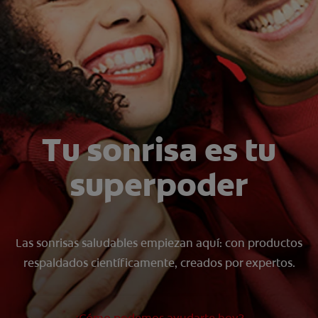
CHEQUEO DE SALUD BUCAL
TU PRODUCTO IDEAL
PROMOCIONES
PARA PROFESIONALES
Tu sonrisa es tu
ES (ES)
superpoder
SUSCRÍBETE
Las sonrisas saludables empiezan aquí: con productos
respaldados científicamente, creados por expertos.