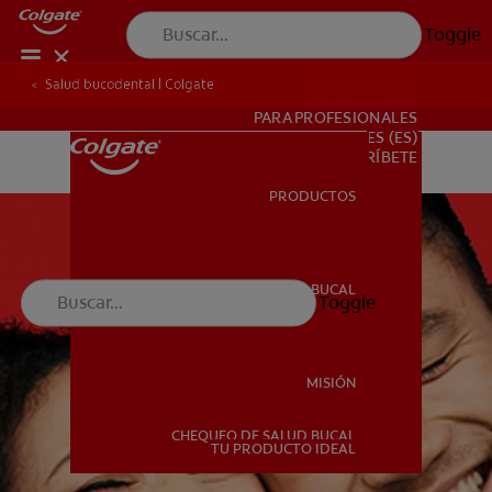
Toggle
Salud bucodental | Colgate
PROMOCIONES
PARA PROFESIONALES
ES (ES)
SUSCRÍBETE
PRODUCTOS
PRODUCTOS
SALUD BUCAL
Toggle
SALUD BUCAL
MISIÓN
CHEQUEO DE SALUD BUCAL
MISIÓN
TU PRODUCTO IDEAL