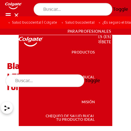
Toggle
Salud bucodental | Colgate
Salud bucodental
¿Es seguro el bl
PROMOCIONES
PARA PROFESIONALES
ES (ES)
SUSCRÍBETE
PRODUCTOS
PRODUCTOS
Blanqueamiento dental
LED: ¿qué es y cómo
SALUD BUCAL
Toggle
SALUD BUCAL
funciona?
MISIÓN
CHEQUEO DE SALUD BUCAL
MISIÓN
TU PRODUCTO IDEAL