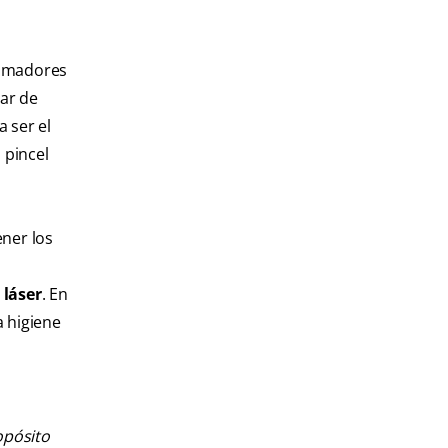
 fumadores
jar de
 ser el
 pincel
ner los
s
láser
. En
a higiene
opósito