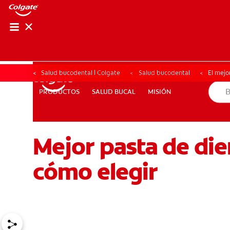
CHEQUEO DE SAL
CHEQUEO DE 
Salud bucodental | Colgate
Salud bucodental
El mejo
SALUD BUCAL
MISIÓN
PRODUCTOS
PRODUCTOS
SALUD BUCAL
MISIÓN
Mejor pasta de di
PROMOCIONES
PARA PROFESIONALES
ES (ES)
SU
cómo elegir