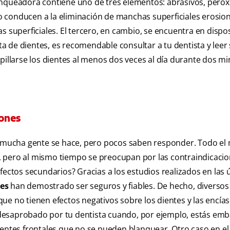
anqueadora contiene uno de tres elementos: abrasivos, peróx
o conducen a la eliminación de manchas superficiales erosi
s superficiales. El tercero, en cambio, se encuentra en dispos
a de dientes, es recomendable consultar a tu dentista y leer
pillarse los dientes al menos dos veces al día durante dos m
iones
e mucha gente se hace, pero pocos saben responder. Todo e
 pero al mismo tiempo se preocupan por las contraindicacio
fectos secundarios? Gracias a los estudios realizados en las 
es
han demostrado ser seguros y fiables. De hecho, diversos
e no tienen efectos negativos sobre los dientes y las encías.
desaprobado por tu dentista cuando, por ejemplo, estás em
ientes frontales que no se pueden blanquear. Otro caso en el