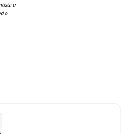
ntista u
ad o