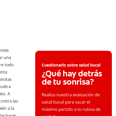
entes
ar una
bre todo
Cuestionario sobre salud bucal
¿Qué hay detrás
enta
esitas
de tu sonrisa?
yude a
tes. A
Realiza nuestra evaluación de
contra las
salud bucal para sacar el
ién a la
máximo partido a tu rutina de
ebe hacer