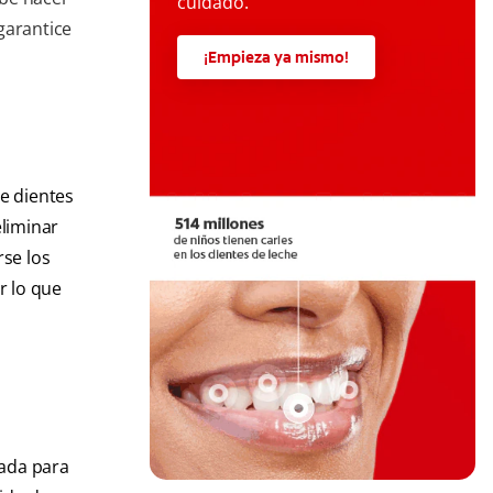
cuidado.
garantice
¡Empieza ya mismo!
e dientes
eliminar
rse los
r lo que
uada para