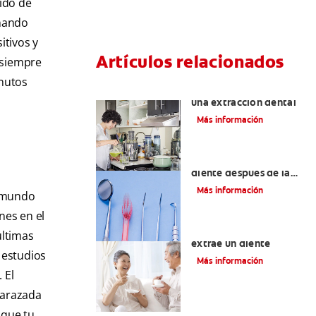
ido de
onando
itivos y
Artículos relacionados
 siempre
inutos
Qué comer después de
una extracción dental
Más información
¿Cicatrización del
diente después de la
extracción?
Más información
l mundo
nes en el
Razones por las que se
últimas
extrae un diente
 estudios
Más información
 El
barazada
 que tu