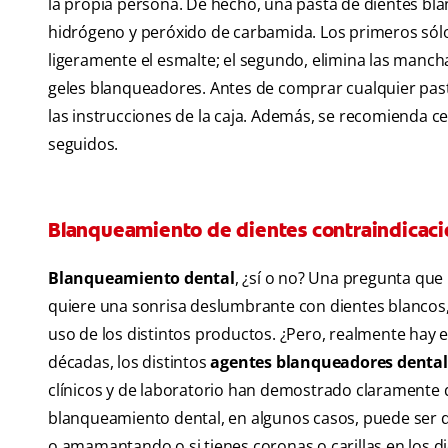
la propia persona. De hecho, una pasta de dientes bl
hidrógeno y peróxido de carbamida. Los primeros sól
ligeramente el esmalte; el segundo, elimina las mancha
geles blanqueadores. Antes de comprar cualquier past
las instrucciones de la caja. Además, se recomienda ce
seguidos.
Blanqueamiento de dientes contraindicac
Blanqueamiento dental
, ¿sí o no? Una pregunta qu
quiere una sonrisa deslumbrante con dientes blancos,
uso de los distintos productos. ¿Pero, realmente hay e
décadas, los distintos
agentes blanqueadores dental
clínicos y de laboratorio han demostrado claramente qu
blanqueamiento dental, en algunos casos, puede ser 
o amamantando o si tienes coronas o carillas en los d