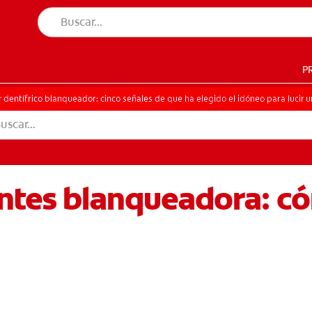
P
UD BUCAL
TU PRODUCTO IDEAL
SALUD BUCAL
TU PRODUCTO IDEAL
r dentífrico blanqueador: cinco señales de que ha elegido el idóneo para lucir 
entes blanqueadora: c
SCRÍBETE