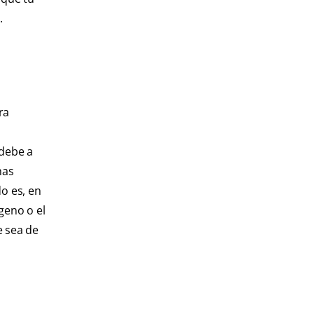
.
ra
 debe a
has
o es, en
geno o el
e sea de