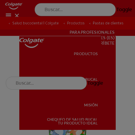
Toggle
Salud bucodental | Colgate
Productos
Pastas de dientes
PROMOCIONES
PARA PROFESIONALES
ES (ES)
SUSCRÍBETE
PRODUCTOS
PRODUCTOS
SALUD BUCAL
Toggle
SALUD BUCAL
MISIÓN
CHEQUEO DE SALUD BUCAL
MISIÓN
TU PRODUCTO IDEAL