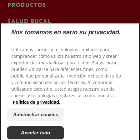
PRODUCTOS
SALUD BUCAL
Nos tomamos en serio su privacidad.
MISIÓN
Utilizamos cookies y tecnologías similares para
CHEQUEO DE SALUD BUCAL
comprender cómo utiliza nuestro sitio web y crear
experiencias más valiosas para usted. Estas cookies
CORRESPONDENCIA DE PRODUCTOS
pueden utilizarse para diferentes fines, como
SUSCRÍBETE
publicidad personalizada, medición del uso del sitio
y comunicación con socios terceros. Al continuar
CONTACTO
utilizando este sitio, usted acepta nuestro uso de
cookies y tecnologías similares, así como nuestra .
ES (ES)
Política de privacidad.
Colgateprofesional.es
Administrar cookies
Aceptar todo