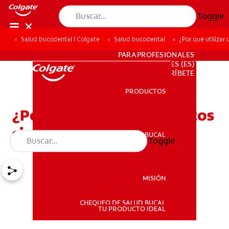
Toggle
Salud bucodental | Colgate
Salud bucodental
¿Por qué utilizar
PROMOCIONES
PARA PROFESIONALES
ES (ES)
SUSCRÍBETE
PRODUCTOS
PRODUCTOS
¿Por qué utilizar dentífricos
sin flúor?
SALUD BUCAL
Toggle
SALUD BUCAL
MISIÓN
CHEQUEO DE SALUD BUCAL
MISIÓN
TU PRODUCTO IDEAL