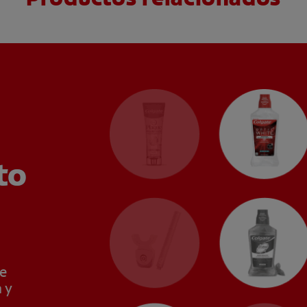
to
de
 y