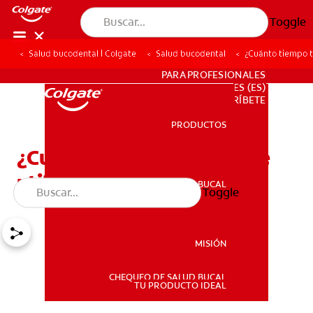
Toggle
Salud bucodental | Colgate
Salud bucodental
¿Cuánto tiempo t
PROMOCIONES
PARA PROFESIONALES
ES (ES)
SUSCRÍBETE
PRODUCTOS
PRODUCTOS
¿Cuánto tiempo tiene que
utilizar un retenedor?
SALUD BUCAL
Toggle
SALUD BUCAL
MISIÓN
CHEQUEO DE SALUD BUCAL
MISIÓN
TU PRODUCTO IDEAL